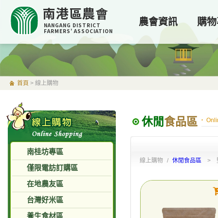
南港區農會
農會資訊
購物
NANGANG DISTRICT
FARMERS' ASSOCIATION
首頁
>
線上購物
休閒
食品區
Onl
南桂坊專區
線上購物 /
休閒食品區
> 堅
僅限電訪訂購區
在地農友區
台灣好米區
養生食材區