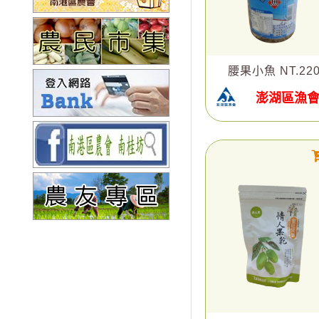
腰果小魚 NT.22
澎湖區漁
​