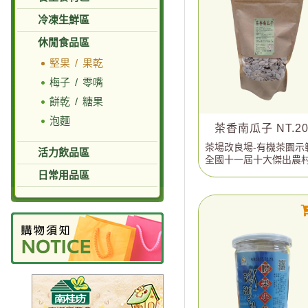
冷凍生鮮區
休閒食品區
堅果 / 果乾
梅子 / 零嘴
餅乾 / 糖果
泡麵
茶香南瓜子 NT.20
茶場改良場-有機茶園示
活力飲品區
全國十一屆十大傑出農
年
日常用品區
台灣省椪風烏龍茶技術比
頭等獎
​苗栗縣包種烏龍茶技術比
特等獎