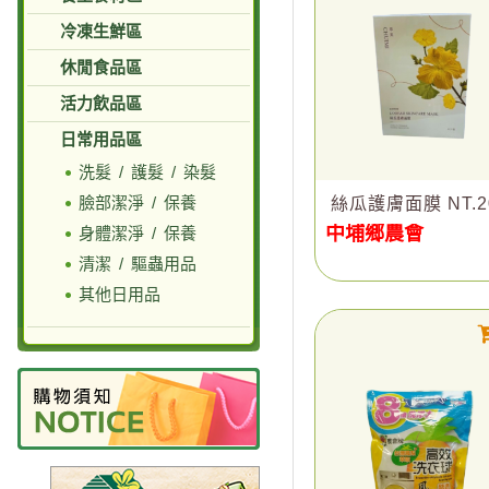
冷凍生鮮區
休閒食品區
活力飲品區
日常用品區
洗髮 / 護髮 / 染髮
臉部潔淨 / 保養
絲瓜護膚面膜 NT.2
中埔鄉農會
身體潔淨 / 保養
清潔 / 驅蟲用品
其他日用品