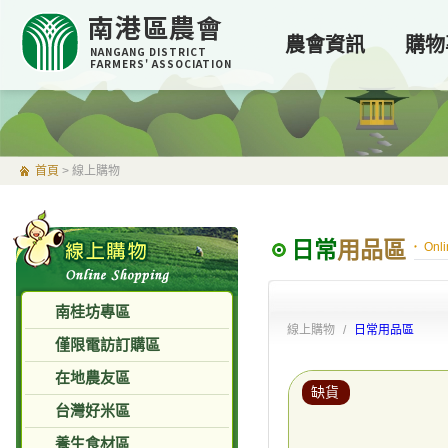
南港區農會
農會資訊
購物
NANGANG DISTRICT
FARMERS' ASSOCIATION
首頁
>
線上購物
日常
用品區
Onl
南桂坊專區
線上購物 /
日常用品區
僅限電訪訂購區
在地農友區
缺貨
台灣好米區
養生食材區