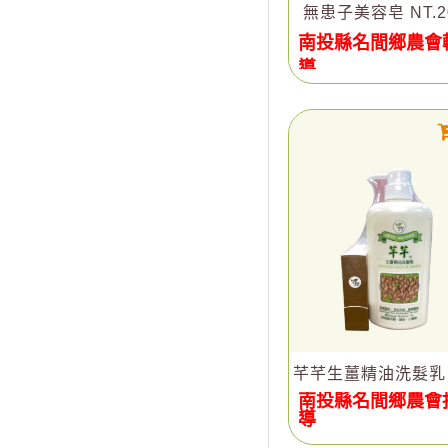
無患子美容皂 NT.2
南投縣名間鄉農會
導
南投縣名間鄉農會
導