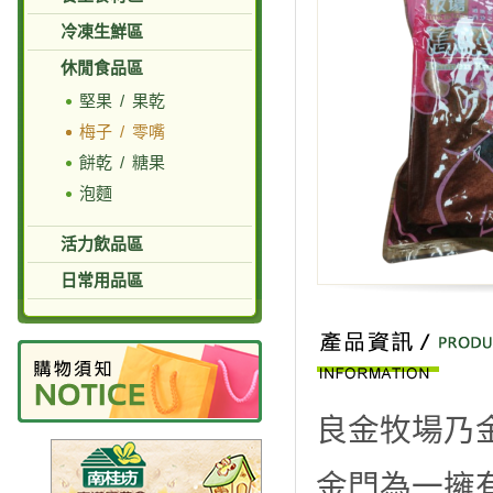
冷凍生鮮區
休閒食品區
堅果 / 果乾
梅子 / 零嘴
餅乾 / 糖果
泡麵
活力飲品區
日常用品區
良金牧場乃
金門為一擁