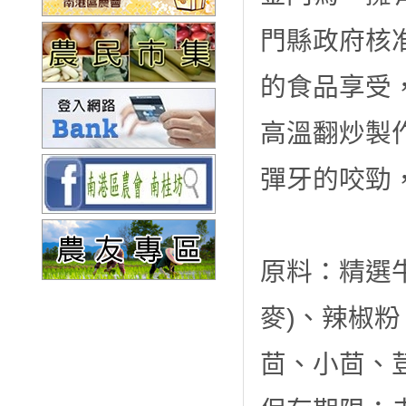
門縣政府核
的食品享受
高溫翻炒製
彈牙的咬勁
原料：精選
麥)、辣椒
茴、小茴、