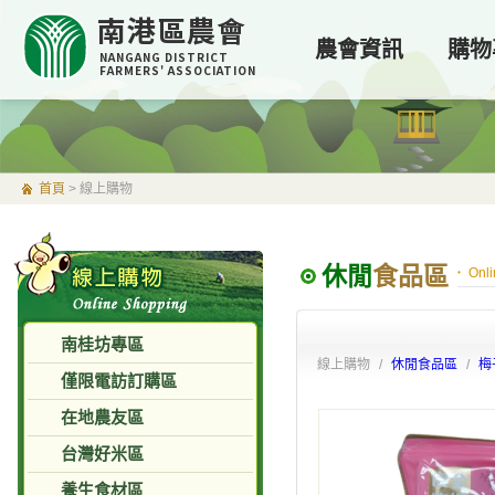
南港區農會
農會資訊
購物
NANGANG DISTRICT
FARMERS' ASSOCIATION
首頁
>
線上購物
休閒
食品區
Onl
南桂坊專區
線上購物 /
休閒食品區
/
梅
僅限電訪訂購區
在地農友區
台灣好米區
養生食材區