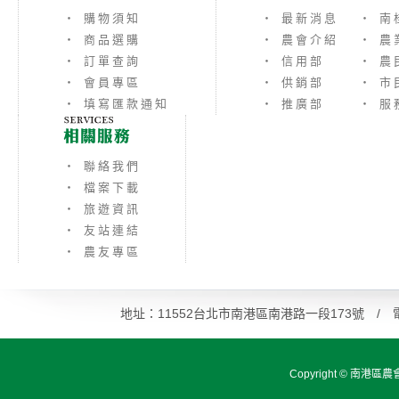
‧ 購物須知
‧ 最新消息
‧ 南
‧ 商品選購
‧ 農會介紹
‧ 農
‧ 訂單查詢
‧ 信用部
‧ 農
‧ 會員專區
‧ 供銷部
‧ 市
‧ 填寫匯款通知
‧ 推廣部
‧ 服
‧ 聯絡我們
‧ 檔案下載
‧ 旅遊資訊
‧ 友站連結
‧ 農友專區
地址：11552台北市南港區南港路一段173號 / 電話：0
Copyright ©
南港區農會