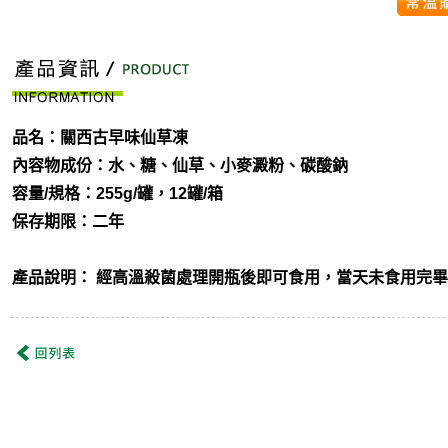
​品名：關西古早味仙草凍
內容物成份：水、糖、仙草、小麥澱粉、碳酸鈉
容量/規格：255g/罐，12罐/箱
保存期限：二年
產品說明： 經高溫殺菌處理開瓶後即可食用，當天未食用完