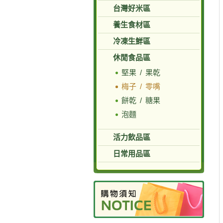
台灣好米區
養生食材區
冷凍生鮮區
休閒食品區
堅果 / 果乾
梅子 / 零嘴
餅乾 / 糖果
泡麵
活力飲品區
日常用品區