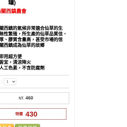
罐)
縣關西鎮農會
關西鎮的氣候非常適合仙草的生
無性繁殖，所生產的仙草品質佳、
厚、膠質含量高，甚受市場的信
關西鎮成為仙草的故鄉
即用超方便
皆宜，清涼降火
人工色素，不含防腐劑
:
460
NT.
430
特價