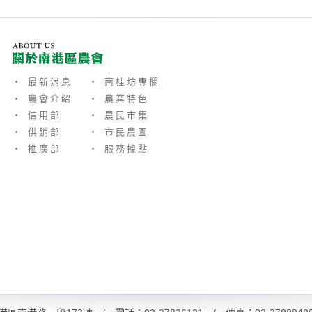
‧ 最新消息
‧ 南桂坊專欄
‧ 農會介紹
‧ 農業特色
‧ 信用部
‧ 農民市集
‧ 供銷部
‧ 市民農園
‧ 推廣部
‧ 服務據點