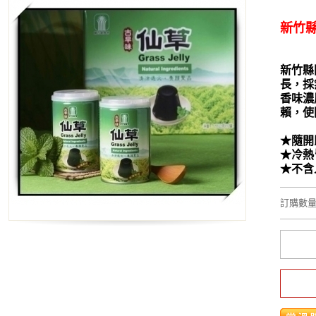
新竹
新竹縣
長，採
香味濃
賴，使
★隨開
★冷熱
★不含
訂購數量 