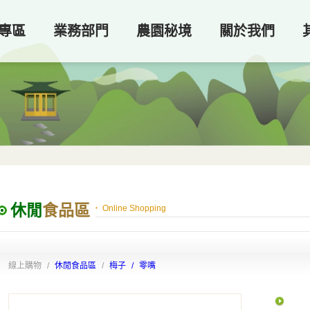
專區
業務部門
農園秘境
關於我們
休閒
食品區
Online Shopping
線上購物 /
休閒食品區
/
梅子 / 零嘴