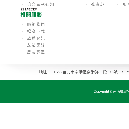
‧ 填寫匯款通知
‧ 推廣部
‧ 服
‧ 聯絡我們
‧ 檔案下載
‧ 旅遊資訊
‧ 友站連結
‧ 農友專區
地址：11552台北市南港區南港路一段173號 / 電話：0
Copyright ©
南港區農會