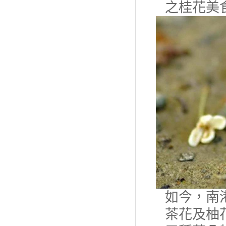
之桂花美
如今，南
茶花及柚