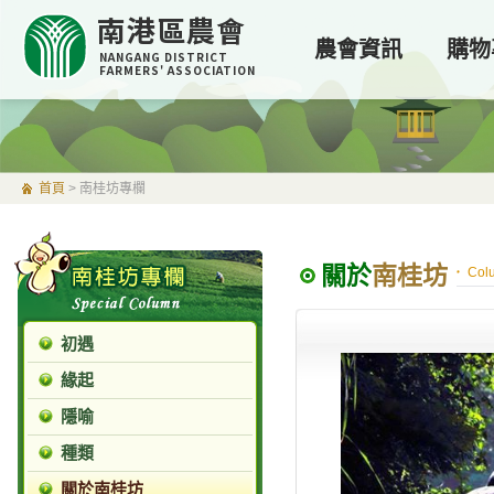
南港區農會
農會資訊
購物
NANGANG DISTRICT
FARMERS' ASSOCIATION
首頁
>
南桂坊專欄
關於
南桂坊
Col
初遇
緣起
隱喻
種類
關於南桂坊