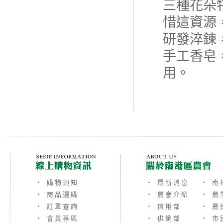
三種花朵
惜這資源
研發淬鍊
手工香皂
用。
‧ 購物須知
‧ 最新消息
‧ 南
‧ 商品選購
‧ 農會介紹
‧ 農
‧ 訂單查詢
‧ 信用部
‧ 農
‧ 會員專區
‧ 供銷部
‧ 市