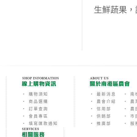
生鮮蔬果，
‧ 購物須知
‧ 最新消息
‧ 南
‧ 商品選購
‧ 農會介紹
‧ 農
‧ 訂單查詢
‧ 信用部
‧ 農
‧ 會員專區
‧ 供銷部
‧ 市
‧ 填寫匯款通知
‧ 推廣部
‧ 服